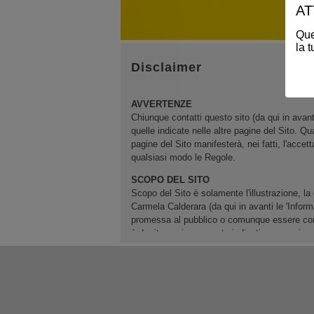
AT
Ques
la 
Disclaimer
AVVERTENZE
Chiunque contatti questo sito (da qui in avanti
quelle indicate nelle altre pagine del Sito. Q
pagine del Sito manifesterà, nei fatti, l'acc
qualsiasi modo le Regole.
SCOPO DEL SITO
Scopo del Sito è solamente l'illustrazione, la
Carmela Calderara (da qui in avanti le 'Infor
promessa al pubblico o comunque essere consi
è da ritenersi puramente indicativa e non impe
Sito, tramite link, sono richiamati.
UTILIZZO DI MARCHI, IMMAGINI, FOTO,
Salvo diversa e specifica indicazione, ogni m
'Oggetti') è coperto dai relativi diritti che ne t
diritti sono tutti legittimamente detenuti da