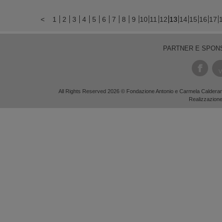
<
1
2
3
4
5
6
7
8
9
10
11
12
13
14
15
16
17
PARTNER E SPON
V
All Rights Reserved 2026 © Fondazione Antonio e Carmela Calderara
Realizzazion